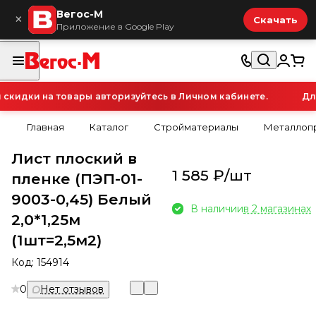
Вегос-М
×
Скачать
Приложение в Google Play
идки на товары авторизуйтесь в Личном кабинете.
Для 
Главная
Каталог
Стройматериалы
Металлопр
Лист плоский в
1 585 ₽/
шт
пленке (ПЭП-01-
9003-0,45) Белый
В наличии
в 2 магазинах
2,0*1,25м
(1шт=2,5м2)
Код:
154914
0
Нет отзывов