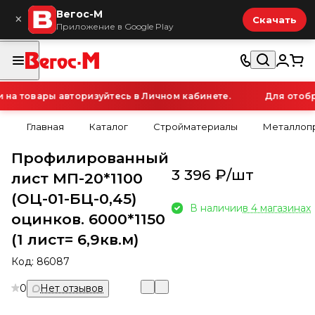
Вегос-М
×
Скачать
Приложение в Google Play
а товары авторизуйтесь в Личном кабинете.
Для отобра
Главная
Каталог
Стройматериалы
Металлопр
Профилированный
3 396 ₽/
шт
лист МП-20*1100
(ОЦ-01-БЦ-0,45)
В наличии
в 4 магазинах
оцинков. 6000*1150
(1 лист= 6,9кв.м)
Код:
86087
0
Нет отзывов