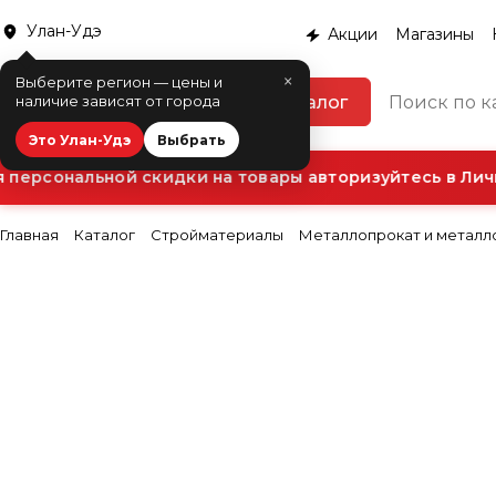
Улан-Удэ
Акции
Магазины
×
Выберите регион — цены и
Каталог
наличие зависят от города
Это Улан-Удэ
Выбрать
рсональной скидки на товары авторизуйтесь в Лично
Главная
Каталог
Стройматериалы
Металлопрокат и металл