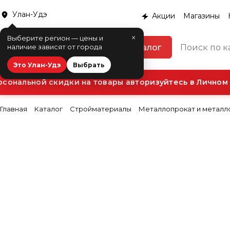
Улан-Удэ
Акции
Магазины
×
Выберите регион — цены и
Каталог
наличие зависят от города
Это Улан-Удэ
Выбрать
ональной скидки на товары авторизуйтесь в Личном к
Главная
Каталог
Стройматериалы
Металлопрокат и металл