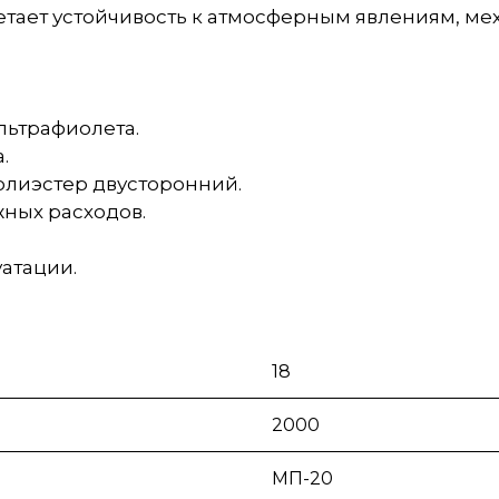
тает устойчивость к атмосферным явлениям, м
льтрафиолета.
.
лиэстер двусторонний.
жных расходов.
атации.
18
2000
МП-20