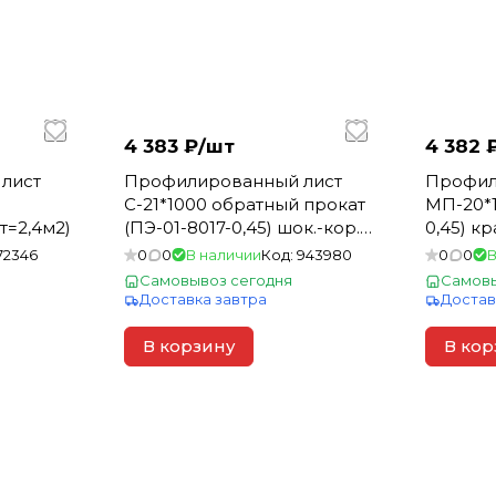
4 383 ₽/
шт
4 382 
лист
Профилированный лист
Профил
С-21*1000 обратный прокат
МП-20*1
т=2,4м2)
(ПЭ-01-8017-0,45) шок.-кор.
0,45) к
6000*1051 (1шт=6,306 м2)
6000*115
72346
0
0
В наличии
Код:
943980
0
0
В
Самовывоз сегодня
Самовы
Доставка завтра
Достав
В корзину
В кор