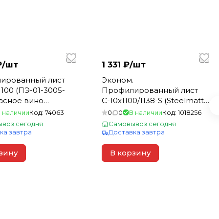
₽/
шт
1 331 ₽/
шт
ированный лист
Эконом.
100 (ПЭ-01-3005-
Профилированный лист
расное вино
С-10х1100/1138-S (Steelmatt-
0 (1шт= 6,9м2) (100)
20-7024-0,4) 2м сер.
 наличии
Код:
74063
0
0
В наличии
Код:
1018256
граф(1шт=2,276м2
воз сегодня
Самовывоз сегодня
ка завтра
Доставка завтра
зину
В корзину