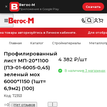
Вегос-М
×
Скачать
Приложение в Google Play
 товары авторизуйтесь в Личном кабинете.
Для отображ
Главная
Каталог
Стройматериалы
Металлопр
Профилированный
4 382 ₽/
шт
лист МП-20*1100
(ПЭ-01-6005-0,45)
В наличии
в 3 магазинах
зеленый мох
6000*1150 (1шт=
6,9м2) (100)
Код:
72353
0
Нет отзывов