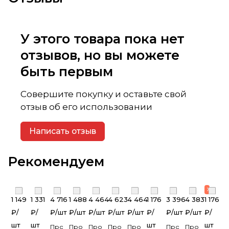
У этого товара пока нет
отзывов, но вы можете
быть первым
Совершите покупку и оставьте свой
отзыв об его использовании
Написать отзыв
Рекомендуем
Хит Про
1 149
1 331
4 716
1 488
4 464
4 623
4 464
1 176
3 396
4 383
1 176
₽/
₽/
₽/
шт
₽/
шт
₽/
шт
₽/
шт
₽/
шт
₽/
₽/
шт
₽/
шт
₽/
шт
шт
шт
шт
Профилированный
Профилированный
Профилированный
Профилированный
Профилированный
Профилированны
Профилиров