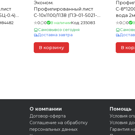
Эконом.
Профил
лист
Профилированный лист
С-8*1200
БЦ-0.4)
С-10х1100/1138 (ПЭ-01-5021-
вода 2м
1 лист=
0,4) 2м синяя вода (1 шт=
984482
0
0
В наличии
Код:
235083
0
0
В
2,276м2)
Самовывоз сегодня
Самовы
Доставка завтра
Достав
В корзину
В кор
О компании
Помощь
Договор-оферта
Условия оп
Соглашение на обработку
Условия до
персональных данных
Гарантия н