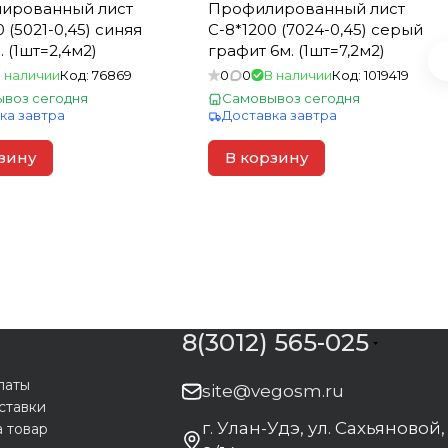
ированный лист
Профилированный лист
 (5021-0,45) синяя
С-8*1200 (7024-0,45) серый
. (1шт=2,4м2)
графит 6м. (1шт=7,2м2)
 наличии
Код:
76869
0
0
В наличии
Код:
1019419
воз сегодня
Самовывоз сегодня
ка завтра
Доставка завтра
зину
В корзину
8(3012) 565-025
латы
site@vegosm.ru
ставки
г. Улан-Удэ, ул. Сахьяновой,
а товар