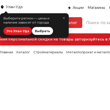
Улан-Удэ
Акции
Магазины
×
Выберите регион — цены и
Каталог
наличие зависят от города
Это Улан-Удэ
Выбрать
ия персональной скидки на товары авторизуйтесь в Л
Главная
Каталог
Стройматериалы
Металлопрокат и металл