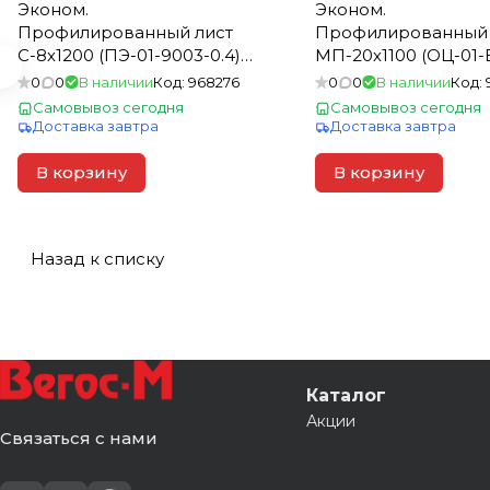
Эконом.
Эконом.
Профилированный лист
Профилированный 
С-8х1200 (ПЭ-01-9003-0.4)
МП-20х1100 (ОЦ-01-
6м белый (1шт=7,2м2)
оцинков. 6000*1150 (
0
0
В наличии
Код:
968276
0
0
В наличии
Код:
6,9кв.м)
Самовывоз сегодня
Самовывоз сегодня
Доставка завтра
Доставка завтра
В корзину
В корзину
Назад к списку
Каталог
Акции
Связаться с нами