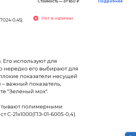
Стоимость — от 650 ₽
Подробнее
Нет в наличии
7024-0,45)
. Его используют для
о нередко его выбирают для
еплохие показатели несущей
 – важный показатель,
те "Зеленый мох".
батывают полимерными
С-21x1000(ПЭ-01-6005-0,4).