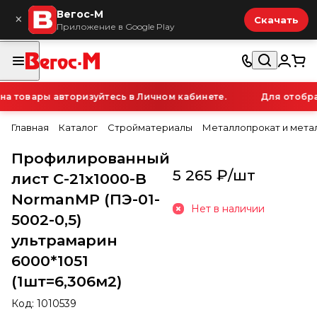
Вегос-М
×
Скачать
Приложение в Google Play
 товары авторизуйтесь в Личном кабинете.
Для отображ
Главная
Каталог
Стройматериалы
Металлопрокат и мета
Профилированный
5 265 ₽/
шт
лист С-21х1000-B
NormanMP (ПЭ-01-
Нет в наличии
5002-0,5)
ультрамарин
6000*1051
(1шт=6,306м2)
Код:
1010539