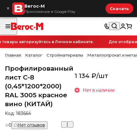
Вегос-М
×
Скачать
Приложение в Google Play
вары авторизуйтесь в Личном кабинете.
Для отображени
Главная
Каталог
Стройматериалы
Металлопрокат и мета
Профилированный
1 134 ₽/
шт
лист С-8
(0,45*1200*2000)
Нет в наличии
RAL 3005 красное
вино (КИТАЙ)
Код:
183664
0
Нет отзывов