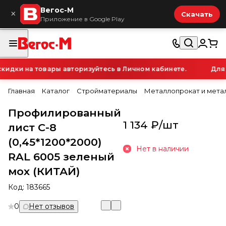
Вегос-М
×
Скачать
Приложение в Google Play
ки на товары авторизуйтесь в Личном кабинете.
Для от
Главная
Каталог
Стройматериалы
Металлопрокат и мета
Профилированный
1 134 ₽/
шт
лист С-8
(0,45*1200*2000)
Нет в наличии
RAL 6005 зеленый
мох (КИТАЙ)
Код:
183665
0
Нет отзывов