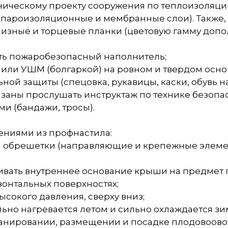
хническому проекту сооружения по теплоизоляци
 пароизоляционные и мембранные слои). Также,
низные и торцевые планки (цветовую гамму доп
ть пожаробезопасный наполнитель;
 или УШМ (болгаркой) на ровном и твердом осно
ной защиты (спецовка, рукавицы, каски, обувь 
заны прослушать инструктаж по технике безопа
и (бандажи, тросы).
ениями из профнастила:
 обрешетки (направляющие и крепежные элемен
ривать внутреннее основание крыши на предмет 
зонтальных поверхностях;
сокого давления, сверху вниз;
ьно нагревается летом и сильно охлаждается зи
ланировании, размещении и посадке плодовоово