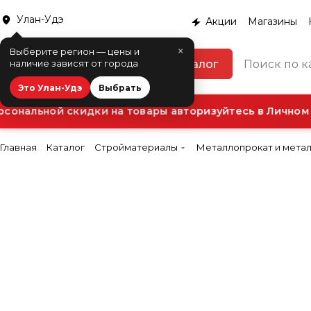
Улан-Удэ
Акции
Магазины
×
Выберите регион — цены и
Каталог
наличие зависят от города
Это Улан-Удэ
Выбрать
нальной скидки на товары авторизуйтесь в Личном к
Главная
Каталог
Стройматериалы
Металлопрокат и мета