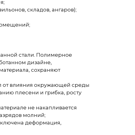
я;
ильонов, складов, ангаров);
помещений;
ванной стали. Полимерное
аботанном дизайне,
материала, сохраняют
ал от влияния окружающей среды
анию плесени и грибка, росту
материале не накапливается
разрядов молний;
исключена деформация,