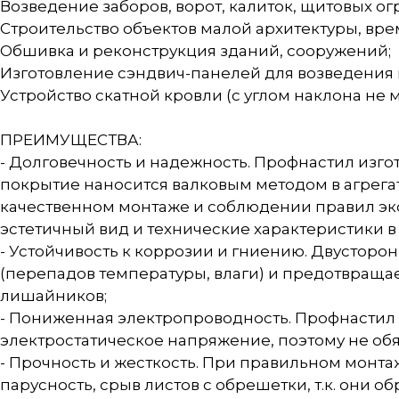
Возведение заборов, ворот, калиток, щитовых о
Строительство объектов малой архитектуры, врем
Обшивка и реконструкция зданий, сооружений;
Изготовление сэндвич-панелей для возведения
Устройство скатной кровли (с углом наклона не
ПРЕИМУЩЕСТВА:
- Долговечность и надежность. Профнастил изг
покрытие наносится валковым методом в агрега
качественном монтаже и соблюдении правил экс
эстетичный вид и технические характеристики в 
- Устойчивость к коррозии и гниению. Двустор
(перепадов температуры, влаги) и предотвраща
лишайников;
- Пониженная электропроводность. Профнастил С
электростатическое напряжение, поэтому не об
- Прочность и жесткость. При правильном монт
парусность, срыв листов с обрешетки, т.к. они 