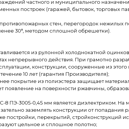
граждений частного и муниципального назначени
енных построек (гаражей, бытовок, торговых пав
 противопожарных стен, перегородок нежилых 
 менее 30°, методом сплошной обрешетки).
отавливается из рулонной холоднокатной оцинко
тах непрерывного действия. При грамотно разр
плуатации, конструкции, сооруженные из этого 
течение 10 лет (гарантия Производителя);
оннее покрытие из полиэстера защищает матери
ет появление на поверхности ржавчины, образов
-8 ПЭ-3005-0,45 мм является диэлектриком. На 
язательно заземлять конструкции от попадания 
аже постройки, перекрытий, стройконструкций 
образуют цельное и сплошное полотно;