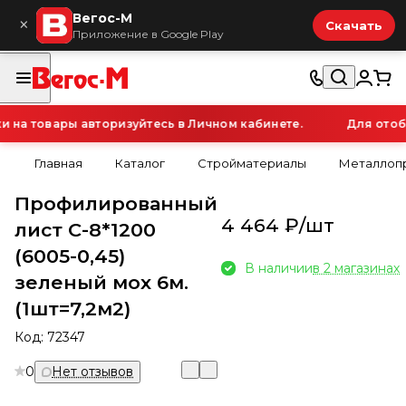
Вегос-М
×
Скачать
Приложение в Google Play
а товары авторизуйтесь в Личном кабинете.
Для отобр
Главная
Каталог
Стройматериалы
Металлопр
Профилированный
4 464 ₽/
шт
лист С-8*1200
(6005-0,45)
В наличии
в 2 магазинах
зеленый мох 6м.
(1шт=7,2м2)
Код:
72347
0
Нет отзывов