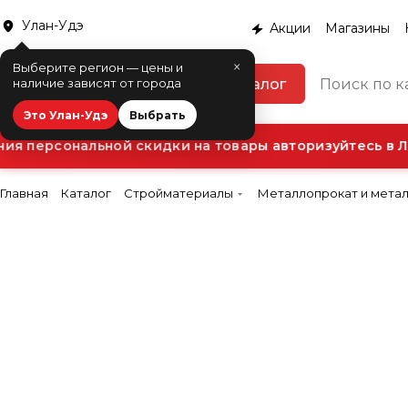
Улан-Удэ
Акции
Магазины
×
Выберите регион — цены и
Каталог
наличие зависят от города
Это Улан-Удэ
Выбрать
я персональной скидки на товары авторизуйтесь в Ли
Главная
Каталог
Стройматериалы
Металлопрокат и мета