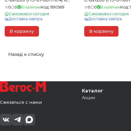
шоколадно-коричневый
шоколадно-коричн
0
0
В наличии
Код:
990569
0
0
В наличии
Код:
(1шт=7,2м2)
(1шт=2,4м2)
Самовывоз сегодня
Самовывоз сегодня
Доставка завтра
Доставка завтра
В корзину
В корзину
Назад к списку
Каталог
Акции
Связаться с нами