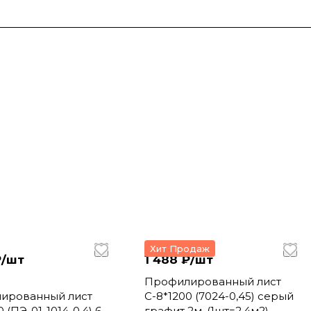
Хит Продаж
/
шт
1 488 ₽/
шт
.
Профилированный лист
ированный лист
С-8*1200 (7024-0,45) серый
 (ПЭ-01-1014-0.4) 6м
графит 2м. (1шт=2,4м2)