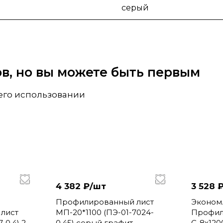
серый
вов, но вы можете быть первым
 его использовании
4 382 ₽/
шт
3 528 ₽
Профилированный лист
Эконом
лист
МП-20*1100 (ПЭ-01-7024-
Профил
-0.4) 2м
0,45) серый графит
С-8х1200