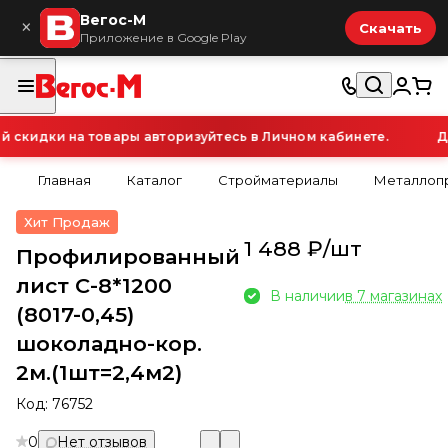
Вегос-М
×
Скачать
Приложение в Google Play
кидки на товары авторизуйтесь в Личном кабинете.
Для
Главная
Каталог
Стройматериалы
Металлопр
Хит Продаж
1 488 ₽/
шт
Профилированный
лист С-8*1200
В наличии
в 7 магазинах
(8017-0,45)
шоколадно-кор.
2м.(1шт=2,4м2)
Код:
76752
0
Нет отзывов