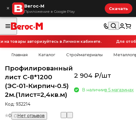
Вегос-М
×
Скачать
Приложение в Google Play
на товары авторизуйтесь в Личном кабинете.
Для отобр
Главная
Каталог
Стройматериалы
Металлопр
Профилированный
2 904 ₽/
шт
лист С-8*1200
(ЭС-01-Кирпич-0.5)
В наличии
в 5 магазинах
2м.(1лист=2,4кв.м)
Код:
932214
0
Нет отзывов