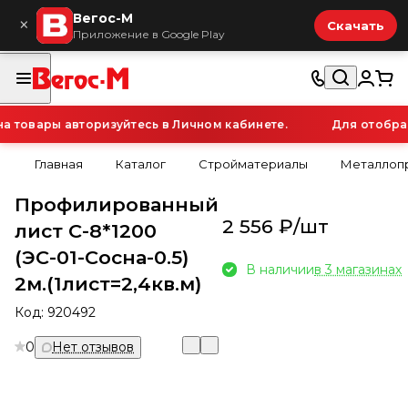
Вегос-М
×
Скачать
Приложение в Google Play
товары авторизуйтесь в Личном кабинете.
Для отображе
Главная
Каталог
Стройматериалы
Металлопр
Профилированный
2 556 ₽/
шт
лист С-8*1200
(ЭС-01-Сосна-0.5)
В наличии
в 3 магазинах
2м.(1лист=2,4кв.м)
Код:
920492
0
Нет отзывов