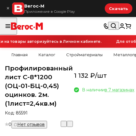
Вегос-М
×
Скачать
Приложение в Google Play
а товары авторизуйтесь в Личном кабинете.
Для отобр
Главная
Каталог
Стройматериалы
Металлопр
Профилированный
1 132 ₽/
шт
лист С-8*1200
(ОЦ-01-БЦ-0,45)
В наличии
в 7 магазинах
оцинков. 2м.
(1лист=2,4кв.м)
Код:
85591
0
Нет отзывов