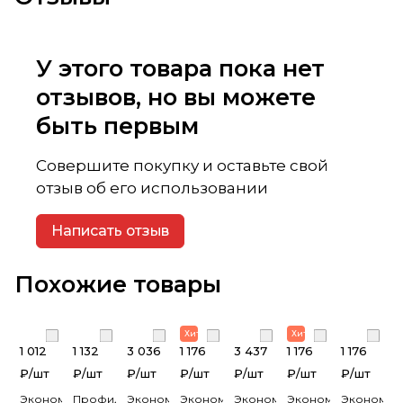
У этого товара пока нет
отзывов, но вы можете
быть первым
Совершите покупку и оставьте свой
отзыв об его использовании
Написать отзыв
Похожие товары
Хит Продаж
Хит Продаж
1 012
1 132
3 036
1 176
3 437
1 176
1 176
₽/
шт
₽/
шт
₽/
шт
₽/
шт
₽/
шт
₽/
шт
₽/
шт
Эконом.
Профилированный
Эконом.
Эконом.
Эконом.Профилированный
Эконом.
Эконом.