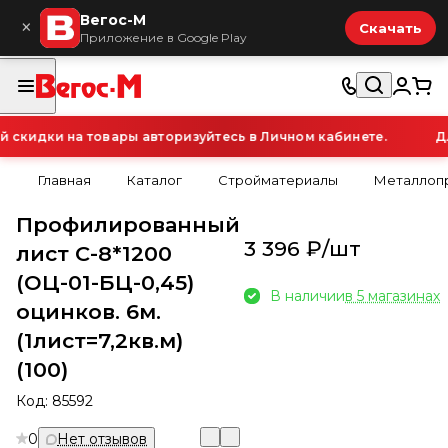
Вегос-М
×
Скачать
Приложение в Google Play
кидки на товары авторизуйтесь в Личном кабинете.
Для
Главная
Каталог
Стройматериалы
Металлопр
Профилированный
3 396 ₽/
шт
лист С-8*1200
(ОЦ-01-БЦ-0,45)
В наличии
в 5 магазинах
оцинков. 6м.
(1лист=7,2кв.м)
(100)
Код:
85592
0
Нет отзывов