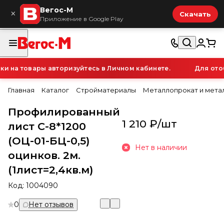
Вегос-М
×
Скачать
Приложение в Google Play
на товары авторизуйтесь в Личном кабинете.
Для отоб
Главная
Каталог
Стройматериалы
Металлопрокат и мета
Профилированный
1 210 ₽/
шт
лист С-8*1200
(ОЦ-01-БЦ-0,5)
Нет в наличии
оцинков. 2м.
(1лист=2,4кв.м)
Код:
1004090
0
Нет отзывов