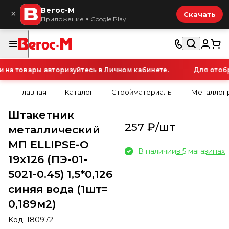
Вегос-М
×
Скачать
Приложение в Google Play
а товары авторизуйтесь в Личном кабинете.
Для отобра
Главная
Каталог
Стройматериалы
Металлопр
Штакетник
257 ₽/
шт
металлический
МП ELLIPSE-О
В наличии
в 5 магазинах
19х126 (ПЭ-01-
5021-0.45) 1,5*0,126
синяя вода (1шт=
0,189м2)
Код:
180972