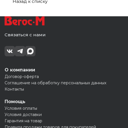
(1шт=0,151м2)
(1шт=0,189м2)
(1шт=
(1шт=0,189м2)
(1шт=
(1
(1шт=0,227м2)
(1
(1шт=
(1
Назад к списку
0,151м2)
0,151м2)
шт=
шт=
0,151м2)
шт=
0,227м2)
0,189м2)
0,227
Связаться с нами
О компании
Договор-оферта
Соглашение на обработку персональных данных
Контакты
Помощь
Условия оплаты
Условия доставки
Гарантия на товар
Правила продажи товаров для покупателей