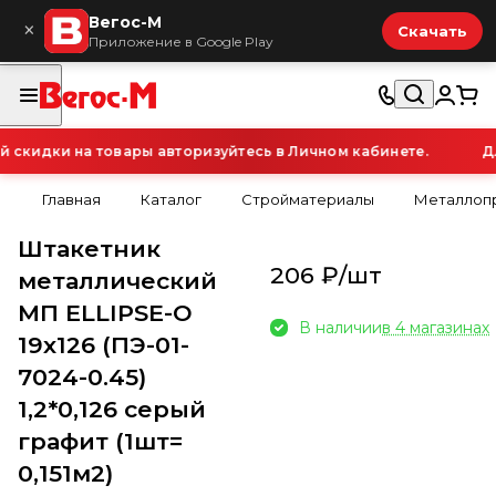
Вегос-М
×
Скачать
Приложение в Google Play
кидки на товары авторизуйтесь в Личном кабинете.
Для
Главная
Каталог
Стройматериалы
Металлопр
Штакетник
206 ₽/
шт
металлический
МП ELLIPSE-О
В наличии
в 4 магазинах
19х126 (ПЭ-01-
7024-0.45)
1,2*0,126 серый
графит (1шт=
0,151м2)