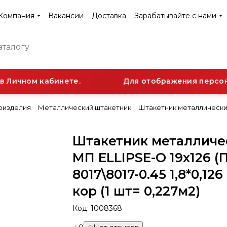
Компания
Вакансии
Доставка
Зарабатывайте с нами
 Личном кабинете.
Для отображения персонал
оизделия
Металлический штакетник
Штакетник металлический М
Штакетник металличе
МП ELLIPSE-О 19х126 (
8017\8017-0.45 1,8*0,126
кор (1 шт= 0,227м2)
Код:
1008368