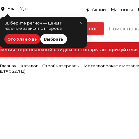
Улан-Удэ
Акции
Магазины
×
Выберите регион — цены и
Каталог
наличие зависят от города
Это Улан-Удэ
Выбрать
ния персональной скидки на товары авторизуйтесь в
Главная
Каталог
Стройматериалы
Металлопрокат и металл
шт= 0,227м2)