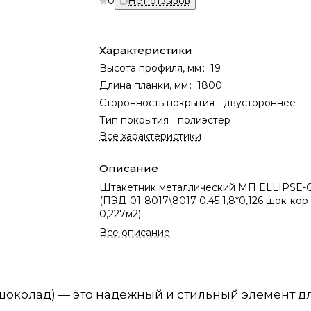
0
Нет отзывов
Характеристики
Высота профиля, мм
:
19
Длина планки, мм
:
1800
Сторонность покрытия
:
двустороннее
Тип покрытия
:
полиэстер
Все характеристики
Описание
Штакетник металлический МП ELLIPSE-О
(ПЭД-01-8017\8017-0.45 1,8*0,126 шок-кор 
0,227м2)
Все описание
(шоколад) — это надежный и стильный элемент д