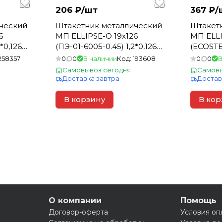
206 ₽/
шт
367 ₽/
ческий
Штакетник металлический
Штакет
6
МП ELLIPSE-О 19х126
МП ELLI
*0,126
(ПЭ-01-6005-0.45) 1,2*0,126
(ECOSTE
0,189м2)
зеленый мох (1шт=0,151м2)
Морены
258357
0
0
В наличии
Код:
193608
0
0
В
1,5*0,12
Самовывоз сегодня
Самовы
Доставка завтра
Достав
В корзину
В кор
О компании
Помощь
Договор-оферта
Условия оп