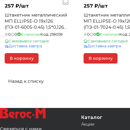
257 ₽/
шт
257 ₽/
шт
Штакетник металлический
Штакетник металли
МП ELLIPSE-О 19х126
МП ELLIPSE-О 19х12
(ПЭ-01-6005-0.45) 1,5*0,126
(ПЭ-01-7024-0.45) 1,5
зеленый мох (1шт=0,189м2)
серый графит (1шт=
0
0
В наличии
Код:
218059
0
0
В наличии
Код:
Самовывоз сегодня
Самовывоз сегодня
Доставка завтра
Доставка завтра
В корзину
В корзину
Назад к списку
Каталог
Акции
Связаться с нами