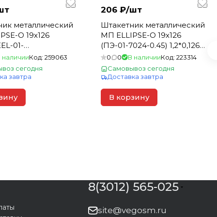
шт
206 ₽/
шт
ник металлический
Штакетник металлический
PSE-O 19х126
МП ELLIPSE-О 19х126
EL-01-
(ПЭ-01-7024-0.45) 1,2*0,126
йДуб-0.5)
серый графит (1шт= 0,151м2)
 наличии
Код:
259063
0
0
В наличии
Код:
223314
6(1шт= 0,189м2)
воз сегодня
Самовывоз сегодня
ка завтра
Доставка завтра
зину
В корзину
8(3012) 565-025
латы
site@vegosm.ru