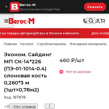
Вегос-М
×
Скачать
Приложение в Google Play
 товары авторизуйтесь в Личном кабинете.
Для отобра
Главная
Каталог
Стройматериалы
Фасадные материалы
Эконом. Сайдинг
460 ₽/
шт
МП СК-14*226
(ПЭ-01-1014-0.4)
Нет в наличии
слоновая кость
0,260*3 м
(1шт=0,78м2)
Код:
187878
0
Нет отзывов