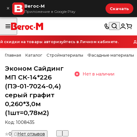
Вегос-М
×
Скачать
Приложение в Google Play
кидки на товары авторизуйтесь в Личном кабинете.
Для
Главная
Каталог
Стройматериалы
Фасадные материалы
Эконом Сайдинг
Нет в наличии
МП СК-14*226
(ПЭ-01-7024-0,4)
серый графит
0,260*3,0м
(1шт=0,78м2)
Код:
1008435
0
Нет отзывов