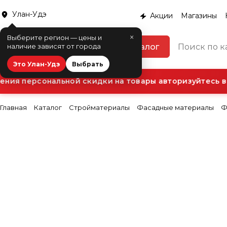
Улан-Удэ
Акции
Магазины
×
Выберите регион — цены и
Каталог
наличие зависят от города
Это Улан-Удэ
Выбрать
ия персональной скидки на товары авторизуйтесь в Л
Главная
Каталог
Стройматериалы
Фасадные материалы
Ф