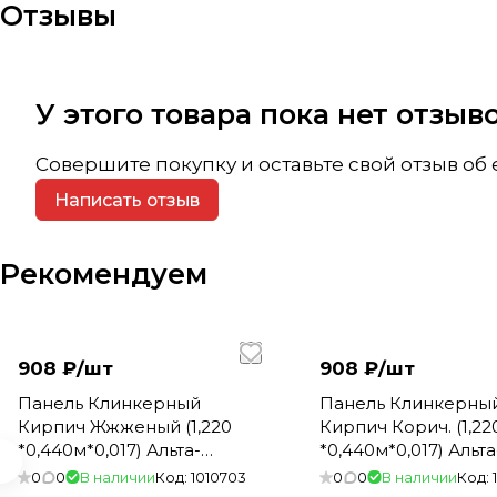
Отзывы
У этого товара пока нет отзы
Совершите покупку и оставьте свой отзыв об
Написать отзыв
Рекомендуем
908 ₽/
шт
908 ₽/
шт
Панель Клинкерный
Панель Клинкерны
Кирпич Жжженый (1,220
Кирпич Корич. (1,22
*0,440м*0,017) Альта-
*0,440м*0,017) Альта
Профиль (10)
Профиль (10)
0
0
В наличии
Код:
1010703
0
0
В наличии
Код: