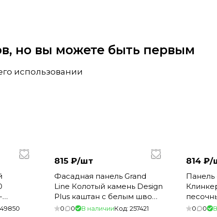
вов, но вы можете быть первым
 его использовании
815 ₽/
шт
814 ₽/
й
Фасадная панель Grand
Панель
0
Line Колотый камень Design
Клинке
-
Plus каштан с белым швом
песочн
(0,392*0,992) (10)
RAL 7006
149850
0
0
В наличии
Код:
257421
0
0
В