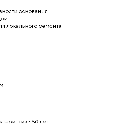
овности основания
дой
ля локального ремонта
мм
актеристики 50 лет