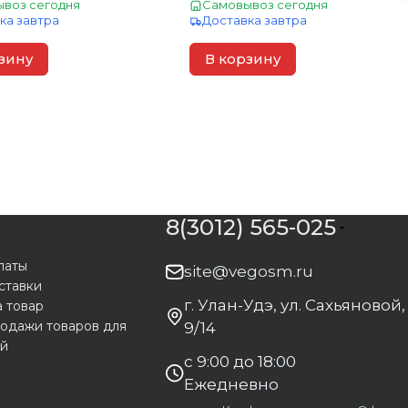
воз сегодня
Самовывоз сегодня
ка завтра
Доставка завтра
зину
В корзину
8(3012) 565-025
латы
site@vegosm.ru
ставки
г. Улан-Удэ, ул. Сахьяновой,
а товар
одажи товаров для
9/14
ей
с 9:00 до 18:00
Ежедневно