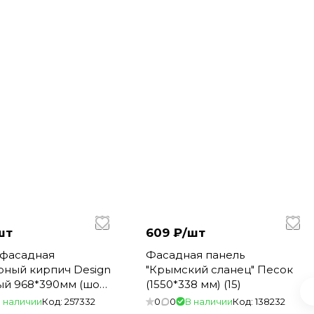
шт
609 ₽/
шт
 фасадная
Фасадная панель
рный кирпич Design
"Крымский сланец" Песок
ый 968*390мм (шов
(1550*338 мм) (15)
) (10)
 наличии
Код:
257332
0
0
В наличии
Код:
138232