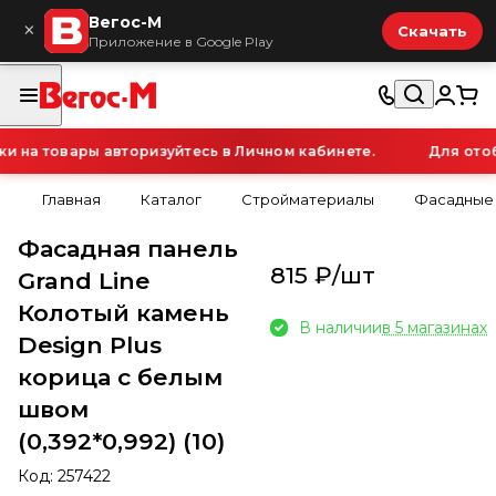
Вегос-М
×
Скачать
Приложение в Google Play
на товары авторизуйтесь в Личном кабинете.
Для отобр
Главная
Каталог
Стройматериалы
Фасадные
Фасадная панель
815 ₽/
шт
Grand Line
Колотый камень
В наличии
в 5 магазинах
Design Plus
корица с белым
швом
(0,392*0,992) (10)
Код:
257422