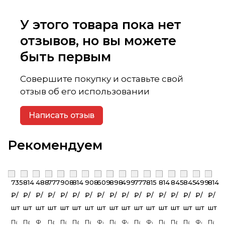
У этого товара пока нет
отзывов, но вы можете
быть первым
Совершите покупку и оставьте свой
отзыв об его использовании
Написать отзыв
Рекомендуем
735
814
488
777
908
814
908
609
898
499
777
815
814
845
845
499
814
₽/
₽/
₽/
₽/
₽/
₽/
₽/
₽/
₽/
₽/
₽/
₽/
₽/
₽/
₽/
₽/
₽/
шт
шт
шт
шт
шт
шт
шт
шт
шт
шт
шт
шт
шт
шт
шт
шт
шт
Панель
Панель
Фасадная
Панель
Панель
Панель
Панель
Фасадная
Панель
Фасадная
Панель
Фасадная
Панель
Панель
Панель
Фасадна
Пане