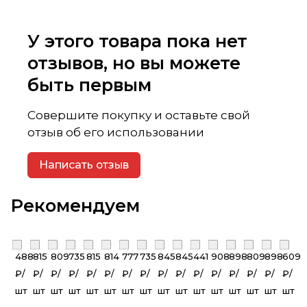
У этого товара пока нет
отзывов, но вы можете
быть первым
Совершите покупку и оставьте свой
отзыв об его использовании
Написать отзыв
Рекомендуем
488
815
809
735
815
814
777
735
845
845
441
908
898
809
898
609
₽/
₽/
₽/
₽/
₽/
₽/
₽/
₽/
₽/
₽/
₽/
₽/
₽/
₽/
₽/
₽/
шт
шт
шт
шт
шт
шт
шт
шт
шт
шт
шт
шт
шт
шт
шт
шт