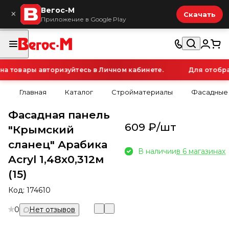
Вегос-М
×
Скачать
Приложение в Google Play
 товары авторизуйтесь в Личном кабинете.
Для отображ
Главная
Каталог
Стройматериалы
Фасадные
Фасадная панель
609 ₽/
шт
"Крымский
сланец" Арабика
В наличии
в 6 магазинах
Acryl 1,48х0,312м
(15)
Код:
174610
0
Нет отзывов