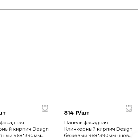
шт
814 ₽/
шт
 фасадная
Панель фасадная
рный кирпич Design
Клинкерный кирпич Design
дный 968*390мм
бежевый 968*390мм (шов