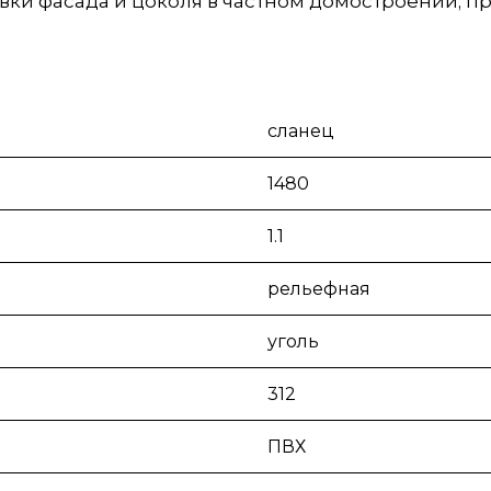
ки фасада и цоколя в частном домостроении; п
сланец
1480
1.1
рельефная
уголь
312
ПВХ