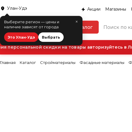
Улан-Удэ
Акции
Магазины
×
Выберите регион — цены и
Каталог
наличие зависят от города
Это Улан-Удэ
Выбрать
 персональной скидки на товары авторизуйтесь в Ли
Главная
Каталог
Стройматериалы
Фасадные материалы
Ф