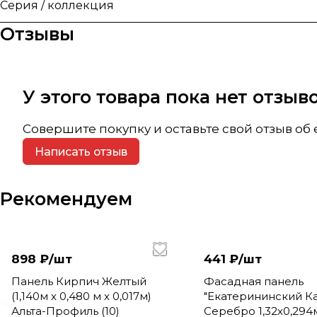
Серия / коллекция
Отзывы
У этого товара пока нет отзы
Совершите покупку и оставьте свой отзыв об
Написать отзыв
Рекомендуем
898 ₽/
шт
441 ₽/
шт
Панель Кирпич Желтый
Фасадная панель
(1,140м х 0,480 м х 0,017м)
"Екатерининский К
Альта-Профиль (10)
Серебро 1,32х0,294м