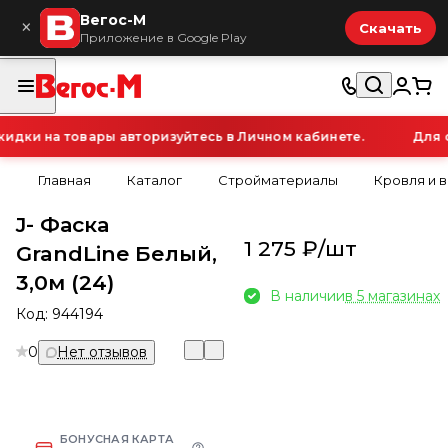
Вегос-М
×
Скачать
Приложение в Google Play
ки на товары авторизуйтесь в Личном кабинете.
Для о
Главная
Каталог
Стройматериалы
Кровля и 
J- Фаска
1 275 ₽/
шт
GrandLine Белый,
3,0м (24)
В наличии
в 5 магазинах
Код:
944194
0
Нет отзывов
БОНУСНАЯ КАРТА