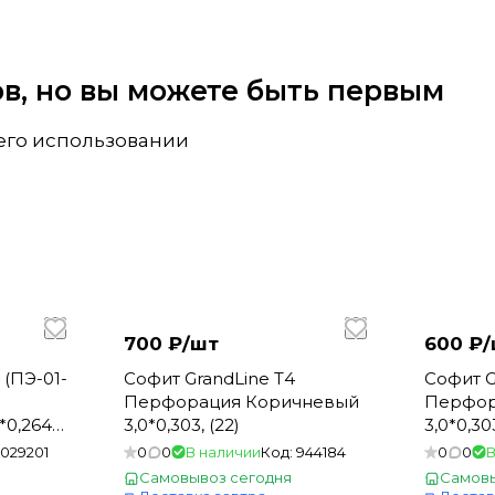
вов, но вы можете быть первым
 его использовании
700 ₽/
шт
600 ₽/
 (ПЭ-01-
Софит GrandLine Т4
Софит G
Перфорация Коричневый
Перфор
0,264
3,0*0,303, (22)
3,0*0,30
1029201
0
0
В наличии
Код:
944184
0
0
В
Самовывоз сегодня
Самовы