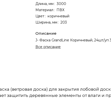
Длина, мм
:
3000
Материал
:
ПВХ
Цвет
:
коричневый
Ширина, мм
:
203
Описание
J- Фаска GrandLine Коричневый, 24шт/уп 
Все описание
‑фаска (ветровая доска) для закрытия лобовой дос
ет защитить деревянные элементы от влаги и п