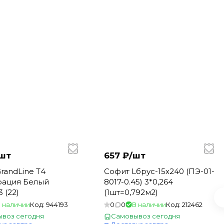
шт
657 ₽/
шт
randLine Т4
Софит Lбрус-15х240 (ПЭ-01-
ация Белый
8017-0.45) 3*0,264
3 (22)
(1шт=0,792м2)
 наличии
Код:
944193
0
0
В наличии
Код:
212462
воз сегодня
Самовывоз сегодня