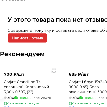
У этого товара пока нет отзы
Совершите покупку и оставьте свой отзыв об
Написать отзыв
Рекомендуем
700 ₽/
шт
685 ₽/
шт
Софит GrandLine Т4
Софит Lбрус-15х240
сплошной Коричневый
9006-0.45) Бело-
3,00 х 0,303, (22)
алюминиевый 3000*
(1шт=0,792м2)
0
0
В наличии
Код:
216778
0
0
В наличии
Код:
Самовывоз сегодня
Самовывоз сегодня