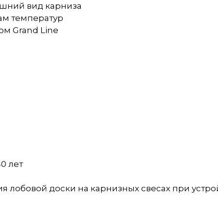
ешний вид карниза
дам температур
ом Grand Line
40 лет
я лобовой доски на карнизных свесах при устр