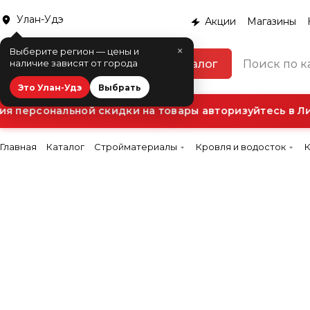
Улан-Удэ
Акции
Магазины
×
Выберите регион — цены и
Каталог
наличие зависят от города
Это Улан-Удэ
Выбрать
 персональной скидки на товары авторизуйтесь в Лич
Главная
Каталог
Стройматериалы
Кровля и водосток