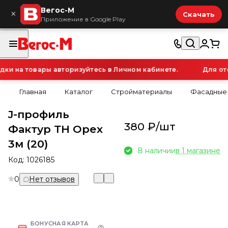
Вегос-М
×
Скачать
Приложение в Google Play
 на товары авторизуйтесь в Личном кабинете.
Для ото
Главная
Каталог
Стройматериалы
Фасадные
J-профиль
380 ₽/
шт
Фактур ТН Орех
3м (20)
В наличии
в 1 магазине
Код:
1026185
0
Нет отзывов
БОНУСНАЯ КАРТА