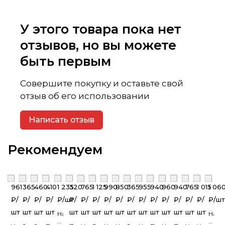
У этого товара пока нет
отзывов, но вы можете
быть первым
Совершите покупку и оставьте свой
отзыв об его использовании
Написать отзыв
Рекомендуем
961
365
460
410
1 235
320
765
1 125
990
850
365
955
940
960
940
765
1 015
1 06
₽/
₽/
₽/
₽/
₽/
шт
₽/
₽/
₽/
₽/
₽/
₽/
₽/
₽/
₽/
₽/
₽/
₽/
₽/
шт
шт
шт
шт
шт
шт
шт
шт
шт
шт
шт
шт
шт
шт
шт
шт
шт
Наружный
Нару
угол
угол