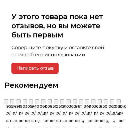
У этого товара пока нет
отзывов, но вы можете
быть первым
Совершите покупку и оставьте свой
отзыв об его использовании
Написать отзыв
Рекомендуем
955
149
190
305
940
1 060
410
850
350
910
365
961
1 340
410
365
850
1 060
1 060
940
₽/
₽/
₽/
₽/
₽/
₽/
шт
₽/
₽/
₽/
₽/
₽/
₽/
₽/
шт
₽/
₽/
₽/
₽/
шт
₽/
шт
₽/
шт
шт
шт
шт
шт
шт
шт
шт
шт
шт
шт
шт
шт
шт
шт
Угол
Наружный
Внутренни
Наружн
наружный
угол
угол
угол