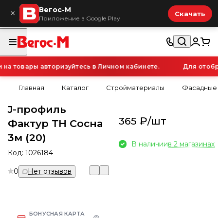
Вегос-М
×
Скачать
Приложение в Google Play
а товары авторизуйтесь в Личном кабинете.
Для отобра
Главная
Каталог
Стройматериалы
Фасадные
J-профиль
365 ₽/
шт
Фактур ТН Сосна
3м (20)
В наличии
в 2 магазинах
Код:
1026184
0
Нет отзывов
БОНУСНАЯ КАРТА