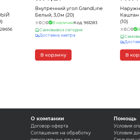
Внутренний угол GrandLine
Наружны
ОВЫЙ
Белый, 3,0м (20)
Каштан 
0)
(10)
0
0
В наличии
Код:
961283
128656
0
0
В
Самовывоз сегодня
Доставка завтра
Самовы
Достав
В корзину
В кор
О компании
Помощь
Договор-оферта
Условия оп
Соглашение на обработку
Условия до
персональных данных
Гарантия н