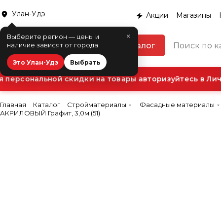
Улан-Удэ
Акции
Магазины
×
Выберите регион — цены и
Каталог
наличие зависят от города
Это Улан-Удэ
Выбрать
персональной скидки на товары авторизуйтесь в Личн
Главная
Каталог
Стройматериалы
Фасадные материалы
АКРИЛОВЫЙ Графит, 3,0м (51)