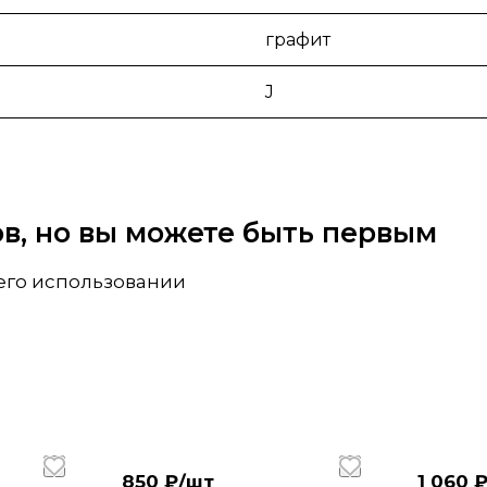
графит
J
вов, но вы можете быть первым
 его использовании
850 ₽/
шт
1 060 ₽