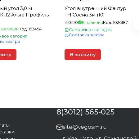
й угол 3,0 м
Угол внутренний Фактур
К-12 Альта Профиль
ТН Сосна 3м (10)
0
0
В наличии
Код:
1026187
 наличии
Код:
153454
Самовывоз сегодня
Доставка завтра
воз сегодня
ка завтра
зину
В корзину
8(3012) 565-025
латы
site@vegosm.ru
ставки
г. Улан-Удэ, ул. Сахьяновой,
а товар