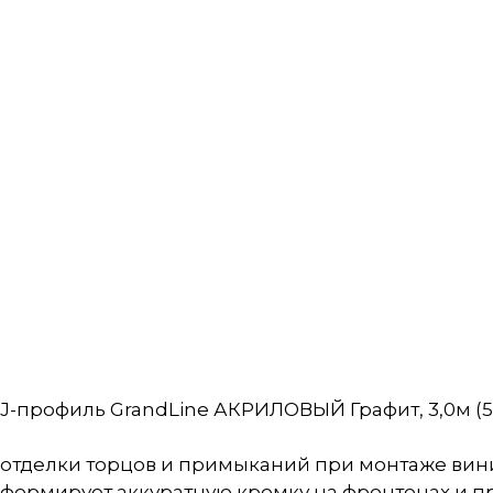
J-профиль GrandLine АКРИЛОВЫЙ Графит, 3,0м (5
отделки торцов и примыканий при монтаже вини
формирует аккуратную кромку на фронтонах и п