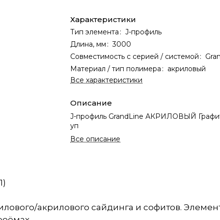
Характеристики
Тип элемента
:
J-профиль
Длина, мм
:
3000
Совместимость с серией / системой
:
Gran
Материал / тип полимера
:
акриловый
Все характеристики
Описание
J-профиль GrandLine АКРИЛОВЫЙ Графит,
уп
Все описание
1)
лового/акрилового сайдинга и софитов. Элемент
роёмах.