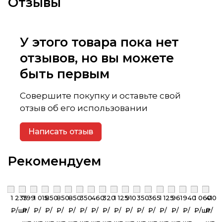
Отзывы
У этого товара пока нет
отзывов, но вы можете
быть первым
Совершите покупку и оставьте свой
отзыв об его использовании
Написать отзыв
Рекомендуем
1 235
799
1 015
850
850
850
350
460
320
1 125
910
350
365
1 125
961
940
1 060
410
₽/
шт
₽/
₽/
₽/
₽/
₽/
₽/
₽/
₽/
₽/
₽/
₽/
₽/
₽/
₽/
₽/
₽/
шт
₽/