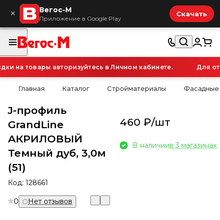
Вегос-М
×
Скачать
Приложение в Google Play
и на товары авторизуйтесь в Личном кабинете.
Для ото
Главная
Каталог
Стройматериалы
Фасадные
J-профиль
460 ₽/
шт
GrandLine
АКРИЛОВЫЙ
В наличии
в 3 магазинах
Темный дуб, 3,0м
(51)
Код:
128661
0
Нет отзывов