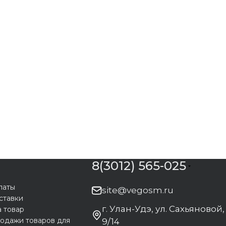
8(3012) 565-025
латы
site@vegosm.ru
ставки
г. Улан-Удэ, ул. Сахьяновой,
а товар
одажи товаров для
9/14