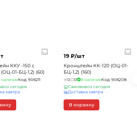
т
19 ₽/
шт
йн ККУ -150 с
Кронштейн КК-120 (ОЦ-01-
(ОЦ-01-БЦ-1,2) (60)
БЦ-1,2) (160)
 наличии
Код:
906211
0
0
В наличии
Код:
906208
воз сегодня
Самовывоз сегодня
ка завтра
Доставка завтра
зину
В корзину