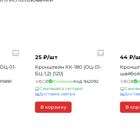
25 ₽/
шт
44 ₽/
ш
ОЦ-01-
Кронштейн КК-180 (ОЦ-01-
Кронште
БЦ-1,2) (120)
шайбой 
915881
0
0
В наличии
Код:
942092
0
0
В
Самовывоз сегодня
Самовы
Доставка завтра
Достав
В корзину
В кор