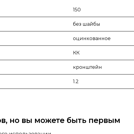
150
без шайбы
оцинкованное
КК
кронштейн
1.2
вов, но вы можете быть первым
 его использовании