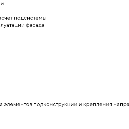
ии
асчёт подсистемы
плуатации фасада
а элементов подконструкции и крепления напр