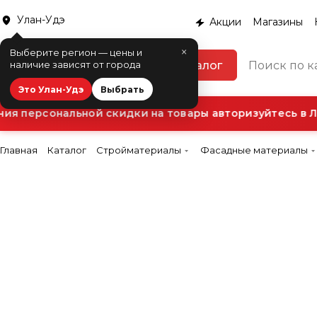
Улан-Удэ
Акции
Магазины
×
Выберите регион — цены и
Каталог
наличие зависят от города
Это Улан-Удэ
Выбрать
я персональной скидки на товары авторизуйтесь в Ли
Главная
Каталог
Стройматериалы
Фасадные материалы