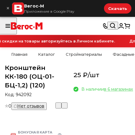
Вегос-М
×
Скачать
Приложение в Google Play
кидки на товары авторизуйтесь в Личном кабинете.
Для
Главная
Каталог
Стройматериалы
Фасадные
Кронштейн
25 ₽/
шт
КК-180 (ОЦ-01-
БЦ-1,2) (120)
В наличии
в 6 магазинах
Код:
942092
0
Нет отзывов
БОНУСНАЯ КАРТА