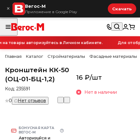
Вегос-М
×
Скачать
Приложение в Google Play
а товары авторизуйтесь в Личном кабинете.
Для отобра
Главная
Каталог
Стройматериалы
Фасадные материалы
Кронштейн КК-50
16 ₽/
шт
(ОЦ-01-БЦ-1,2)
Код:
235591
Нет в наличии
0
Нет отзывов
БОНУСНАЯ КАРТА
ВЕГОС-М
Авторизуйся и