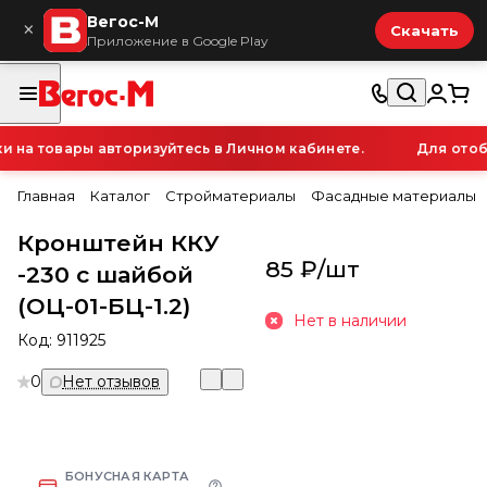
Вегос-М
×
Скачать
Приложение в Google Play
на товары авторизуйтесь в Личном кабинете.
Для отобр
Главная
Каталог
Стройматериалы
Фасадные материалы
Кронштейн ККУ
85 ₽/
шт
-230 с шайбой
(ОЦ-01-БЦ-1.2)
Нет в наличии
Код:
911925
0
Нет отзывов
БОНУСНАЯ КАРТА