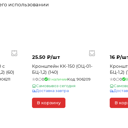
 его использовании
25.50 ₽/
шт
16 ₽/
ш
 с
Кронштейн КК-150 (ОЦ-01-
Кронште
2) (60)
БЦ-1,2) (140)
БЦ-1,2) (
906211
0
0
В наличии
Код:
906209
0
0
В
Самовывоз сегодня
Самовы
Доставка завтра
Достав
В корзину
В кор