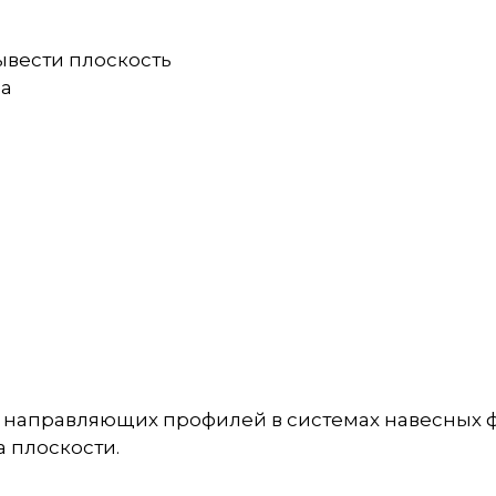
ывести плоскость
са
 направляющих профилей в системах навесных ф
а плоскости.