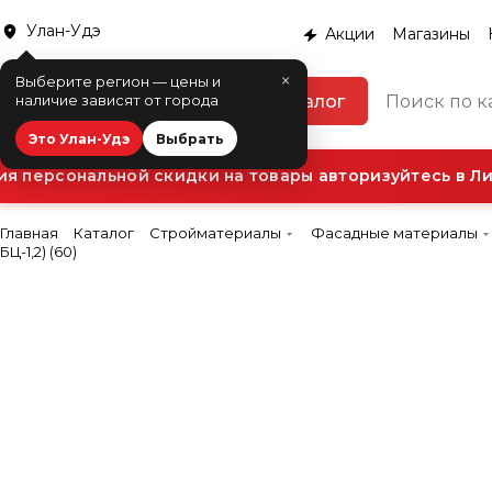
Улан-Удэ
Акции
Магазины
×
Выберите регион — цены и
Каталог
наличие зависят от города
Это Улан-Удэ
Выбрать
 персональной скидки на товары авторизуйтесь в Лич
Главная
Каталог
Стройматериалы
Фасадные материалы
БЦ-1,2) (60)