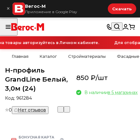
Вегос-М
×
Скачать
Приложение в Google Play
товары авторизуйтесь в Личном кабинете.
Для отображе
Главная
Каталог
Стройматериалы
Фасадные
Н-профиль
850 ₽/
шт
GrandLine Белый,
3,0м (24)
В наличии
в 5 магазинах
Код:
961284
0
Нет отзывов
БОНУСНАЯ КАРТА