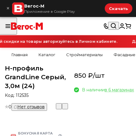
Вегос-М
×
Скачать
Приложение в Google Play
кидки на товары авторизуйтесь в Личном кабинете.
Для
Главная
Каталог
Стройматериалы
Фасадные
Н-профиль
850 ₽/
шт
GrandLine Серый,
3,0м (24)
В наличии
в 6 магазинах
Код:
112535
0
Нет отзывов
БОНУСНАЯ КАРТА