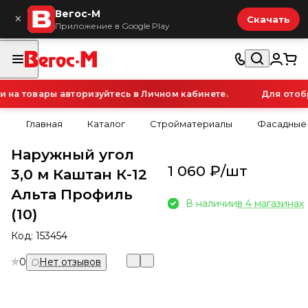
Вегос-М
×
Скачать
Приложение в Google Play
а товары авторизуйтесь в Личном кабинете.
Для отобра
Главная
Каталог
Стройматериалы
Фасадные
Наружный угол
1 060 ₽/
шт
3,0 м Каштан К-12
Альта Профиль
В наличии
в 4 магазинах
(10)
Код:
153454
0
Нет отзывов