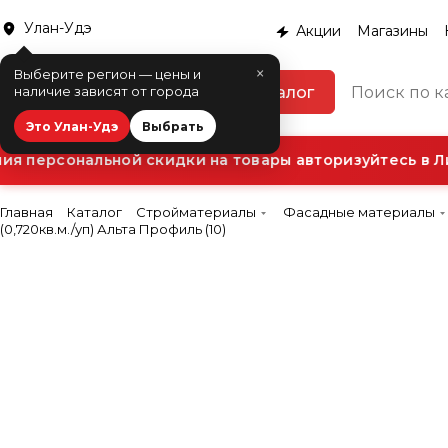
Улан-Удэ
Акции
Магазины
×
Выберите регион — цены и
Каталог
наличие зависят от города
Это Улан-Удэ
Выбрать
 персональной скидки на товары авторизуйтесь в Ли
Главная
Каталог
Стройматериалы
Фасадные материалы
(0,720кв.м./уп) Альта Профиль (10)