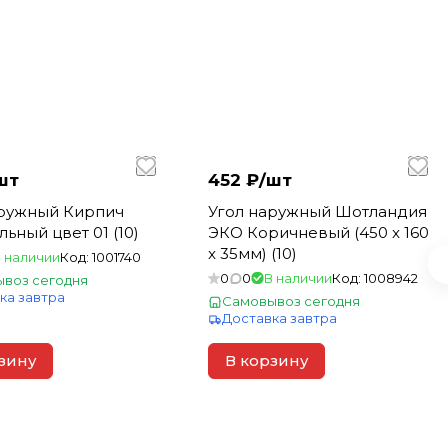
шт
452 ₽/
шт
аружный Кирпич
Угол наружный Шотландия
льный цвет 01 (10)
ЭКО Коричневый (450 x 160
x 35мм) (10)
 наличии
Код:
1001740
0
0
В наличии
Код:
1008942
воз сегодня
ка завтра
Самовывоз сегодня
Доставка завтра
зину
В корзину