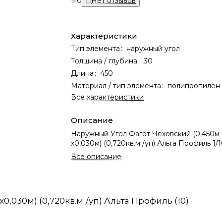
0
Нет отзывов
Характеристики
Тип элемента
:
наружный угол
Толщина / глубина
:
30
Длина
:
450
Материал / тип элемента
:
полипропилен
Все характеристики
Описание
Наружный Угол Фагот Чеховский (0,450м 
х0,030м) (0,720кв.м./уп) Альта Профиль 1/
Все описание
0,030м) (0,720кв.м./уп) Альта Профиль (10)