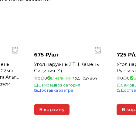
675 ₽/
шт
725 ₽/
мень
Угол наружный ТН Камень
Угол н
102м х
Сицилия (4)
Рустика
уп) Альта
0
0
В наличии
Код:
1027864
0
0
В
139714
Самовывоз сегодня
Самовы
Доставка завтра
Достав
В корзину
В кор