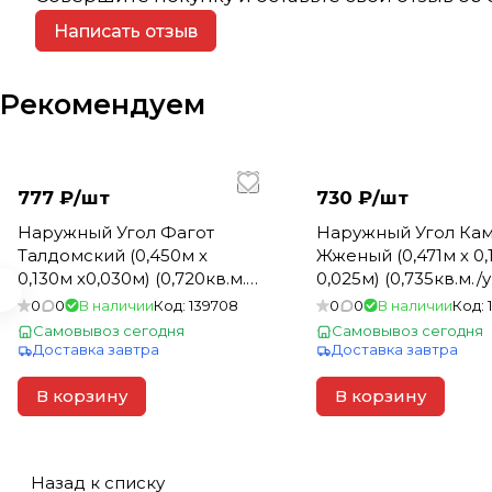
Написать отзыв
Рекомендуем
777 ₽/
шт
730 ₽/
шт
Наружный Угол Фагот
Наружный Угол Ка
Талдомский (0,450м х
Жженый (0,471м х 0,
0,130м х0,030м) (0,720кв.м./
0,025м) (0,735кв.м./
уп) Альта Профиль (10)
Профиль (10)
0
0
В наличии
Код:
139708
0
0
В наличии
Код:
Самовывоз сегодня
Самовывоз сегодня
Доставка завтра
Доставка завтра
В корзину
В корзину
Назад к списку