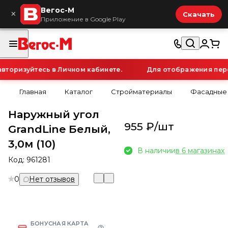
Вегос-М
×
Скачать
Приложение в Google Play
торизуйтесь в Личном кабинете.
Для отображения персо
Главная
Каталог
Стройматериалы
Фасадные
Наружный угол
955 ₽/
шт
GrandLine Белый,
3,0м (10)
В наличии
в 6 магазинах
Код:
961281
0
Нет отзывов
БОНУСНАЯ КАРТА