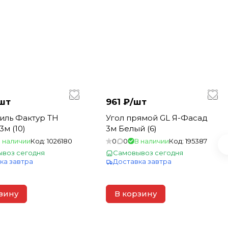
шт
961 ₽/
шт
иль Фактур ТН
Угол прямой GL Я-Фасад
3м (10)
3м Белый (6)
 наличии
Код:
1026180
0
0
В наличии
Код:
195387
воз сегодня
Самовывоз сегодня
ка завтра
Доставка завтра
зину
В корзину