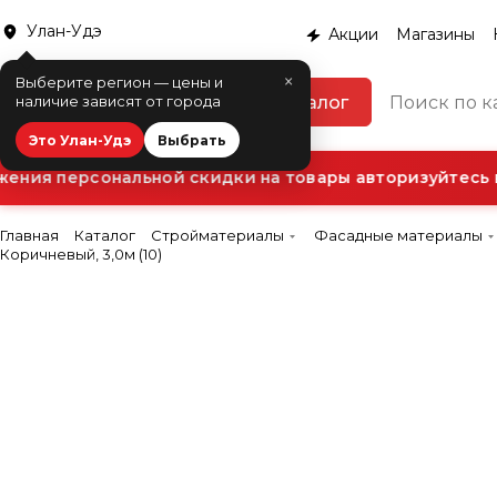
Улан-Удэ
Акции
Магазины
×
Выберите регион — цены и
Каталог
наличие зависят от города
Это Улан-Удэ
Выбрать
ния персональной скидки на товары авторизуйтесь в 
Главная
Каталог
Стройматериалы
Фасадные материалы
Коричневый, 3,0м (10)