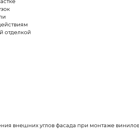
частке
узок
ли
действиям
ой отделкой
ия внешних углов фасада при монтаже винилово