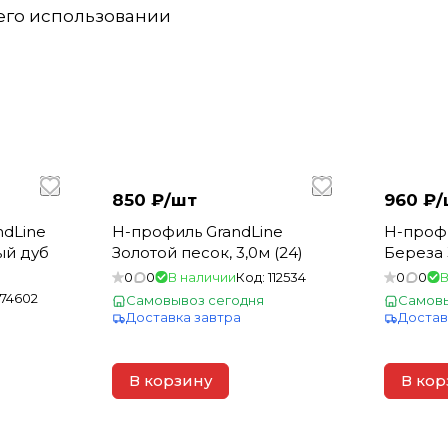
 его использовании
850 ₽/
шт
960 ₽/
ndLine
Н-профиль GrandLine
Н-проф
й дуб
Золотой песок, 3,0м (24)
Береза 
0
0
В наличии
Код:
112534
0
0
В
174602
Самовывоз сегодня
Самовы
Доставка завтра
Достав
В корзину
В кор