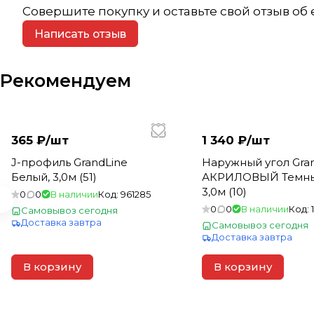
Совершите покупку и оставьте свой отзыв об
Написать отзыв
Рекомендуем
365 ₽/
шт
1 340 ₽/
шт
J-профиль GrandLine
Наружный угол Gra
Белый, 3,0м (51)
АКРИЛОВЫЙ Темны
3,0м (10)
0
0
В наличии
Код:
961285
0
0
В наличии
Код:
Самовывоз сегодня
Доставка завтра
Самовывоз сегодня
Доставка завтра
В корзину
В корзину