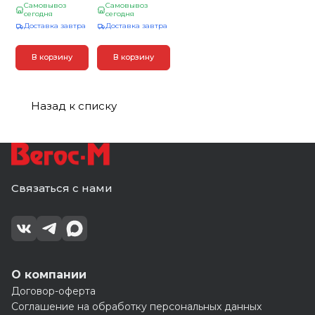
"Крымский
GrandLine
Самовывоз
Самовывоз
сланец"
сегодня
Белый, 3,05м (12)
сегодня
Серебро
Доставка завтра
Доставка завтра
1,48х0,312м (15)
В корзину
В корзину
Назад к списку
Связаться с нами
О компании
Договор-оферта
Соглашение на обработку персональных данных