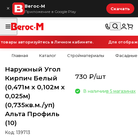
Вегос-М
×
Скачать
Приложение в Google Play
овары авторизуйтесь в Личном кабинете.
Для отображен
Главная
Каталог
Стройматериалы
Фасадные
Наружный Угол
730 ₽/
шт
Кирпич Белый
(0,471м х 0,102м х
В наличии
в 5 магазинах
0,025м)
(0,735кв.м./уп)
Альта Профиль
(10)
Код:
139713