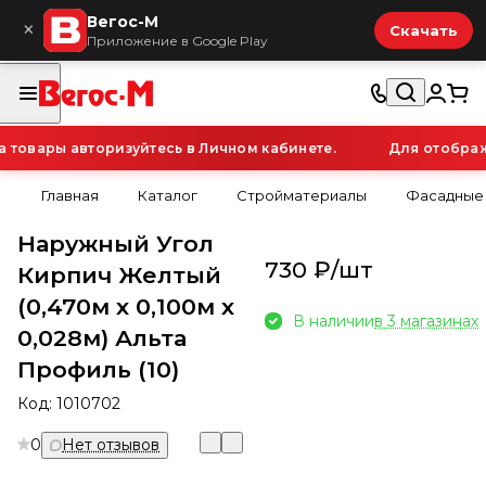
Вегос-М
×
Скачать
Приложение в Google Play
овары авторизуйтесь в Личном кабинете.
Для отображен
Главная
Каталог
Стройматериалы
Фасадные
Наружный Угол
730 ₽/
шт
Кирпич Желтый
(0,470м х 0,100м х
В наличии
в 3 магазинах
0,028м) Альта
Профиль (10)
Код:
1010702
0
Нет отзывов