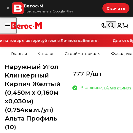
Вегос-М
×
Скачать
Приложение в Google Play
а товары авторизуйтесь в Личном кабинете.
Для отобра
Главная
Каталог
Стройматериалы
Фасадные
Наружный Угол
777 ₽/
шт
Клинкерный
Кирпич Желтый
В наличии
в 4 магазинах
(0,450м х 0,160м
х0,030м)
(0,754кв.м./уп)
Альта Профиль
(10)