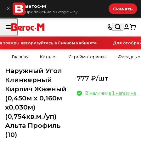
Вегос-М
×
Скачать
Приложение в Google Play
овары авторизуйтесь в Личном кабинете.
Для отображе
Главная
Каталог
Стройматериалы
Фасадные
Наружный Угол
777 ₽/
шт
Клинкерный
Кирпич Жженый
В наличии
в 1 магазине
(0,450м х 0,160м
х0,030м)
(0,754кв.м./уп)
Альта Профиль
(10)