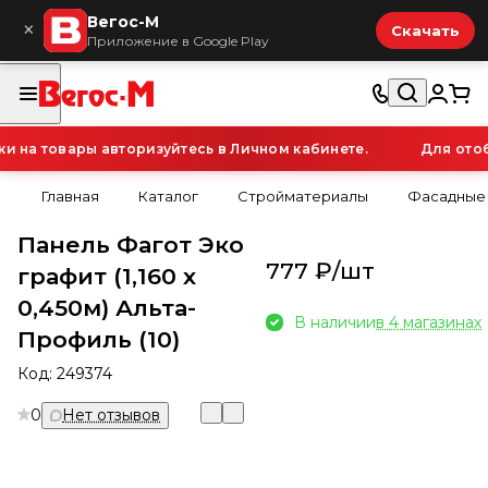
Вегос-М
×
Скачать
Приложение в Google Play
на товары авторизуйтесь в Личном кабинете.
Для отобр
Главная
Каталог
Стройматериалы
Фасадные
Панель Фагот Эко
777 ₽/
шт
графит (1,160 х
0,450м) Альта-
В наличии
в 4 магазинах
Профиль (10)
Код:
249374
0
Нет отзывов